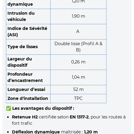
1,20 m
dynamique
Intrusion du
1,90 m
véhicule
Indice de Sévérité
A
(ASI)
Double lisse (Profil A &
Type de lisses
B)
Largeur du
0,26 m
dispositif
Profondeur
1,04 m
d’encastrement
Longueur d’essai
52 m
Zone d'installation
TPC
✅
Les avantages du dispositif :
Retenue H2
certifiée selon
EN 1317-2
, pour les routes à
fort trafic
Déflexion dynamique
maîtrisée :
1,20 m