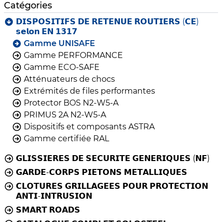
Catégories
𝗗𝗜𝗦𝗣𝗢𝗦𝗜𝗧𝗜𝗙𝗦 𝗗𝗘 𝗥𝗘𝗧𝗘𝗡𝗨𝗘 𝗥𝗢𝗨𝗧𝗜𝗘𝗥𝗦 (𝗖𝗘)
𝘀𝗲𝗹𝗼𝗻 𝗘𝗡 𝟭𝟯𝟭𝟳
Gamme UNISAFE
Gamme PERFORMANCE
Gamme ECO-SAFE
Atténuateurs de chocs
Extrémités de files performantes
Protector BOS N2-W5-A
PRIMUS 2A N2-W5-A
Dispositifs et composants ASTRA
Gamme certifiée RAL
𝗚𝗟𝗜𝗦𝗦𝗜𝗘𝗥𝗘𝗦 𝗗𝗘 𝗦𝗘𝗖𝗨𝗥𝗜𝗧𝗘 𝗚𝗘𝗡𝗘𝗥𝗜𝗤𝗨𝗘𝗦 (𝗡𝗙)
𝗚𝗔𝗥𝗗𝗘-𝗖𝗢𝗥𝗣𝗦 𝗣𝗜𝗘𝗧𝗢𝗡𝗦 𝗠𝗘𝗧𝗔𝗟𝗟𝗜𝗤𝗨𝗘𝗦
𝗖𝗟𝗢𝗧𝗨𝗥𝗘𝗦 𝗚𝗥𝗜𝗟𝗟𝗔𝗚𝗘𝗘𝗦 𝗣𝗢𝗨𝗥 𝗣𝗥𝗢𝗧𝗘𝗖𝗧𝗜𝗢𝗡
𝗔𝗡𝗧𝗜-𝗜𝗡𝗧𝗥𝗨𝗦𝗜𝗢𝗡
𝗦𝗠𝗔𝗥𝗧 𝗥𝗢𝗔𝗗𝗦