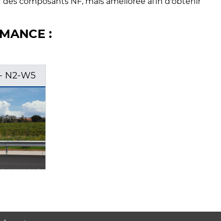
 des composants NF, mais améliorée afin d'obtenir
RMANCE :
- N2-W5