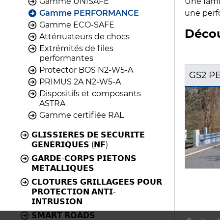
Une fami
Gamme UNISAFE
une perf
Gamme PERFORMANCE
Gamme ECO-SAFE
Déco
Atténuateurs de chocs
Extrémités de files
performantes
Protector BOS N2-W5-A
GS2 P
PRIMUS 2A N2-W5-A
Dispositifs et composants
ASTRA
Gamme certifiée RAL
𝗚𝗟𝗜𝗦𝗦𝗜𝗘𝗥𝗘𝗦 𝗗𝗘 𝗦𝗘𝗖𝗨𝗥𝗜𝗧𝗘
𝗚𝗘𝗡𝗘𝗥𝗜𝗤𝗨𝗘𝗦 (𝗡𝗙)
𝗚𝗔𝗥𝗗𝗘-𝗖𝗢𝗥𝗣𝗦 𝗣𝗜𝗘𝗧𝗢𝗡𝗦
𝗠𝗘𝗧𝗔𝗟𝗟𝗜𝗤𝗨𝗘𝗦
𝗖𝗟𝗢𝗧𝗨𝗥𝗘𝗦 𝗚𝗥𝗜𝗟𝗟𝗔𝗚𝗘𝗘𝗦 𝗣𝗢𝗨𝗥
𝗣𝗥𝗢𝗧𝗘𝗖𝗧𝗜𝗢𝗡 𝗔𝗡𝗧𝗜-
𝗜𝗡𝗧𝗥𝗨𝗦𝗜𝗢𝗡
𝗦𝗠𝗔𝗥𝗧 𝗥𝗢𝗔𝗗𝗦