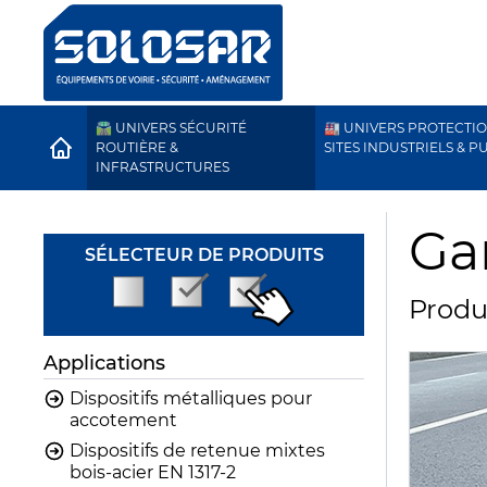
🛣️ UNIVERS SÉCURITÉ
🏭 UNIVERS PROTECTI
HOME
ROUTIÈRE &
SITES INDUSTRIELS & P
INFRASTRUCTURES
Ga
SÉLECTEUR DE PRODUITS
Produ
Applications
Dispositifs métalliques pour
accotement
Dispositifs de retenue mixtes
bois-acier EN 1317-2