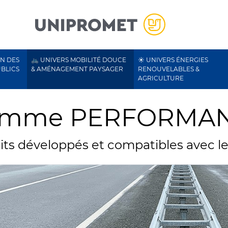
ON DES
🚲 UNIVERS MOBILITÉ DOUCE
☀️ UNIVERS ÉNERGIES
UBLICS
& AMÉNAGEMENT PAYSAGER
RENOUVELABLES &
AGRICULTURE
mme PERFORMA
its développés et compatibles avec 