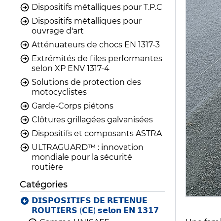
Dispositifs métalliques pour T.P.C
Dispositifs métalliques pour
ouvrage d'art
Atténuateurs de chocs EN 1317-3
Extrémités de files performantes
selon XP ENV 1317-4
Solutions de protection des
motocyclistes
Garde-Corps piétons
Clôtures grillagées galvanisées
Dispositifs et composants ASTRA
ULTRAGUARD™ : innovation
mondiale pour la sécurité
routière
Catégories
𝗗𝗜𝗦𝗣𝗢𝗦𝗜𝗧𝗜𝗙𝗦 𝗗𝗘 𝗥𝗘𝗧𝗘𝗡𝗨𝗘
𝗥𝗢𝗨𝗧𝗜𝗘𝗥𝗦 (𝗖𝗘) 𝘀𝗲𝗹𝗼𝗻 𝗘𝗡 𝟭𝟯𝟭𝟳