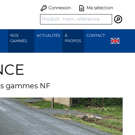
Connexion
Ma sélection
Recher
NOS
ACTUALITÉS
À
CONTACT
GAMMES
PROPOS
NCE
les gammes NF