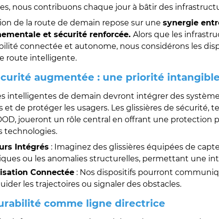
s, nous contribuons chaque jour à bâtir des infrastructure
sion de la route de demain repose sur une
synergie entr
ementale et sécurité renforcée.
Alors que les infrastr
bilité connectée et autonome, nous considérons les dis
e route intelligente.
sécurité augmentée : une priorité intangibl
es intelligentes de demain devront intégrer des système
s et de protéger les usagers. Les glissières de sécurité
, joueront un rôle central en offrant une protection 
s technologies.
urs Intégrés
: Imaginez des glissières équipées de capte
iques ou les anomalies structurelles, permettant une int
lisation Connectée
: Nos dispositifs pourront communiq
uider les trajectoires ou signaler des obstacles.
durabilité comme ligne directrice