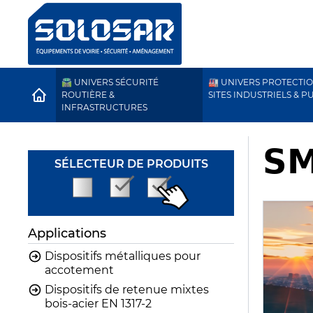
🛣️ UNIVERS SÉCURITÉ
🏭 UNIVERS PROTECTI
HOME
ROUTIÈRE &
SITES INDUSTRIELS & P
INFRASTRUCTURES
𝗦
SÉLECTEUR DE PRODUITS
Applications
Dispositifs métalliques pour
accotement
Dispositifs de retenue mixtes
bois-acier EN 1317-2