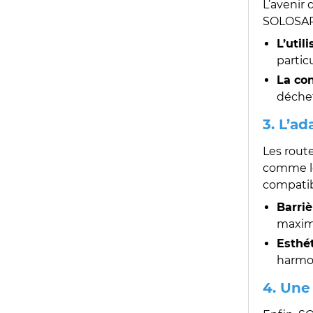
L’avenir
SOLOSAR 
L’util
parti
La con
déchet
3. L’a
Les rout
comme le 
compatibl
Barriè
maxim
Esthét
harmon
4. Une