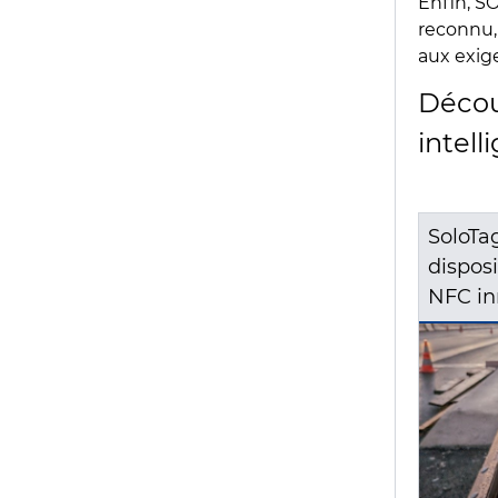
Enfin, S
reconnu,
aux exige
Décou
intell
SoloTag
disposi
NFC in