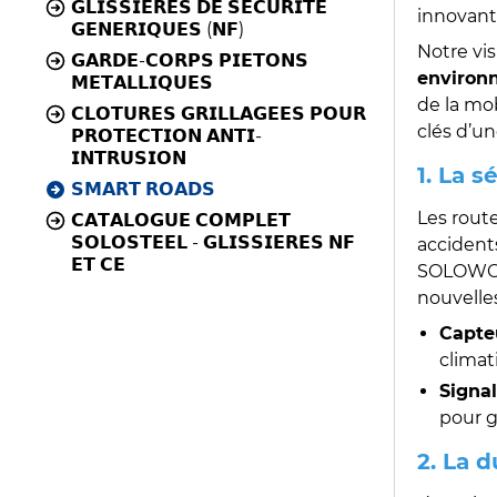
𝗚𝗟𝗜𝗦𝗦𝗜𝗘𝗥𝗘𝗦 𝗗𝗘 𝗦𝗘𝗖𝗨𝗥𝗜𝗧𝗘
innovante
𝗚𝗘𝗡𝗘𝗥𝗜𝗤𝗨𝗘𝗦 (𝗡𝗙)
Notre vi
𝗚𝗔𝗥𝗗𝗘-𝗖𝗢𝗥𝗣𝗦 𝗣𝗜𝗘𝗧𝗢𝗡𝗦
environn
𝗠𝗘𝗧𝗔𝗟𝗟𝗜𝗤𝗨𝗘𝗦
de la mo
𝗖𝗟𝗢𝗧𝗨𝗥𝗘𝗦 𝗚𝗥𝗜𝗟𝗟𝗔𝗚𝗘𝗘𝗦 𝗣𝗢𝗨𝗥
clés d’un
𝗣𝗥𝗢𝗧𝗘𝗖𝗧𝗜𝗢𝗡 𝗔𝗡𝗧𝗜-
𝗜𝗡𝗧𝗥𝗨𝗦𝗜𝗢𝗡
1. La 
𝗦𝗠𝗔𝗥𝗧 𝗥𝗢𝗔𝗗𝗦
Les rout
𝗖𝗔𝗧𝗔𝗟𝗢𝗚𝗨𝗘 𝗖𝗢𝗠𝗣𝗟𝗘𝗧
𝗦𝗢𝗟𝗢𝗦𝗧𝗘𝗘𝗟 - 𝗚𝗟𝗜𝗦𝗦𝗜𝗘𝗥𝗘𝗦 𝗡𝗙
accident
𝗘𝗧 𝗖𝗘
SOLOWOOD
nouvelle
Capte
climat
Signa
pour g
2. La 