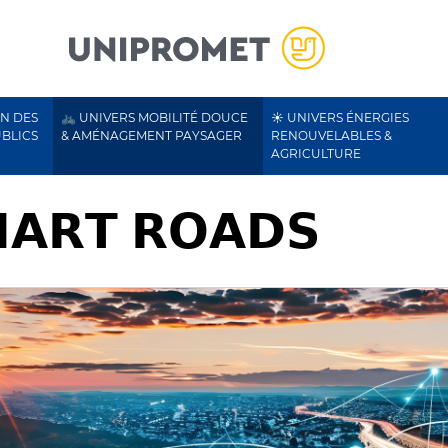
ON DES
🚲 UNIVERS MOBILITÉ DOUCE
☀️ UNIVERS ÉNERGIES
UBLICS
& AMÉNAGEMENT PAYSAGER
RENOUVELABLES &
AGRICULTURE
𝗔𝗥𝗧 𝗥𝗢𝗔𝗗𝗦