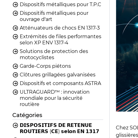
Dispositifs métalliques pour T.P.C
Dispositifs métalliques pour
ouvrage d'art
Atténuateurs de chocs EN 1317-3
Extrémités de files performantes
selon XP ENV 1317-4
Solutions de protection des
motocyclistes
Garde-Corps piétons
Clôtures grillagées galvanisées
Dispositifs et composants ASTRA
ULTRAGUARD™ : innovation
mondiale pour la sécurité
routière
Catégories
𝗗𝗜𝗦𝗣𝗢𝗦𝗜𝗧𝗜𝗙𝗦 𝗗𝗘 𝗥𝗘𝗧𝗘𝗡𝗨𝗘
Chez SO
𝗥𝗢𝗨𝗧𝗜𝗘𝗥𝗦 (𝗖𝗘) 𝘀𝗲𝗹𝗼𝗻 𝗘𝗡 𝟭𝟯𝟭𝟳
glissièr