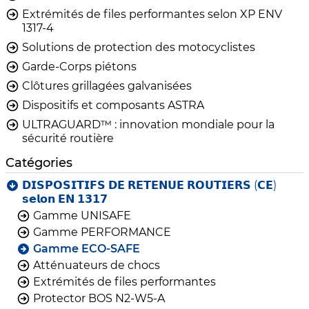
Extrémités de files performantes selon XP ENV
1317-4
Solutions de protection des motocyclistes
Garde-Corps piétons
Clôtures grillagées galvanisées
Dispositifs et composants ASTRA
ULTRAGUARD™ : innovation mondiale pour la
sécurité routière
Catégories
𝗗𝗜𝗦𝗣𝗢𝗦𝗜𝗧𝗜𝗙𝗦 𝗗𝗘 𝗥𝗘𝗧𝗘𝗡𝗨𝗘 𝗥𝗢𝗨𝗧𝗜𝗘𝗥𝗦 (𝗖𝗘)
𝘀𝗲𝗹𝗼𝗻 𝗘𝗡 𝟭𝟯𝟭𝟳
Gamme UNISAFE
Gamme PERFORMANCE
Gamme ECO-SAFE
Atténuateurs de chocs
Extrémités de files performantes
Protector BOS N2-W5-A