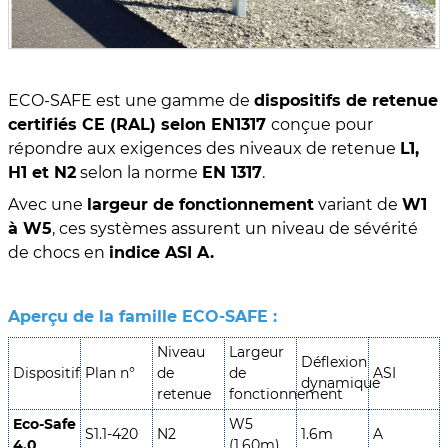
ECO-SAFE est une gamme de
dispositifs de retenue
certifiés CE (RAL) selon EN1317
conçue pour
répondre aux exigences des niveaux de retenue
L1,
H1 et N2
selon la norme
EN 1317
.
Avec une
largeur de fonctionnement
variant de
W1
à W5
, ces systèmes assurent un niveau de sévérité
de chocs en
indice ASI A.
Aperçu de la famille ECO-SAFE :
Niveau
Largeur
Déflexion
Dispositif
Plan n°
de
de
ASI
dynamique
retenue
fonctionnement
Eco-Safe
W5
S1.1-420
N2
1.6m
A
4.0
(1.60m)