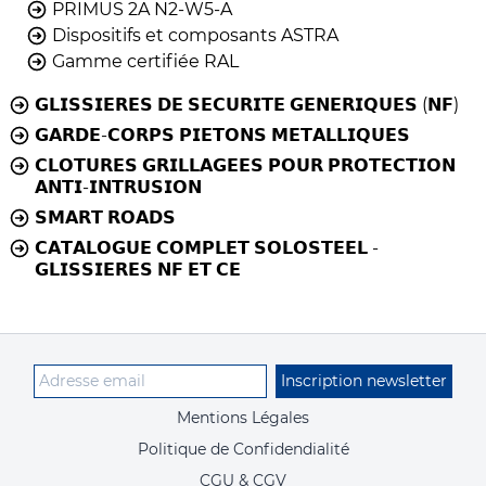
PRIMUS 2A N2-W5-A
Dispositifs et composants ASTRA
Gamme certifiée RAL
𝗚𝗟𝗜𝗦𝗦𝗜𝗘𝗥𝗘𝗦 𝗗𝗘 𝗦𝗘𝗖𝗨𝗥𝗜𝗧𝗘 𝗚𝗘𝗡𝗘𝗥𝗜𝗤𝗨𝗘𝗦 (𝗡𝗙)
𝗚𝗔𝗥𝗗𝗘-𝗖𝗢𝗥𝗣𝗦 𝗣𝗜𝗘𝗧𝗢𝗡𝗦 𝗠𝗘𝗧𝗔𝗟𝗟𝗜𝗤𝗨𝗘𝗦
𝗖𝗟𝗢𝗧𝗨𝗥𝗘𝗦 𝗚𝗥𝗜𝗟𝗟𝗔𝗚𝗘𝗘𝗦 𝗣𝗢𝗨𝗥 𝗣𝗥𝗢𝗧𝗘𝗖𝗧𝗜𝗢𝗡
𝗔𝗡𝗧𝗜-𝗜𝗡𝗧𝗥𝗨𝗦𝗜𝗢𝗡
𝗦𝗠𝗔𝗥𝗧 𝗥𝗢𝗔𝗗𝗦
𝗖𝗔𝗧𝗔𝗟𝗢𝗚𝗨𝗘 𝗖𝗢𝗠𝗣𝗟𝗘𝗧 𝗦𝗢𝗟𝗢𝗦𝗧𝗘𝗘𝗟 -
𝗚𝗟𝗜𝗦𝗦𝗜𝗘𝗥𝗘𝗦 𝗡𝗙 𝗘𝗧 𝗖𝗘
Inscription newsletter
Mentions Légales
Politique de Confidendialité
CGU & CGV