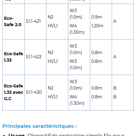
W3
N2
(1.0m)
0.9m
Eco-
S1.1-421
A
Safe 2.0
H1/L1
W4
1.20m
(1.30m)
W3
N2
(1.0m)
0.8m
Eco-Safe
S1.1-422
A
1.33
H1/L1
W3
0.8m
(1.0m)
W3
Eco-Safe
N2
(1.0m)
0.8m
B
1.33 avec
S1.1-430
H1/L1
W4
0.8m
B
G.C
(1.30m)
Principales caractéristiques :
Usage
: Dispositif de protection simple file pour