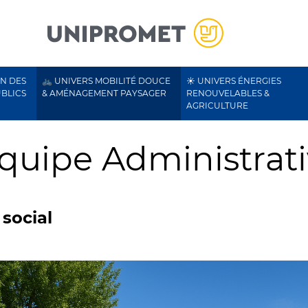
ON DES
🚲 UNIVERS MOBILITÉ DOUCE
☀️ UNIVERS ÉNERGIES
UBLICS
& AMÉNAGEMENT PAYSAGER
RENOUVELABLES &
AGRICULTURE
équipe Administrat
 social