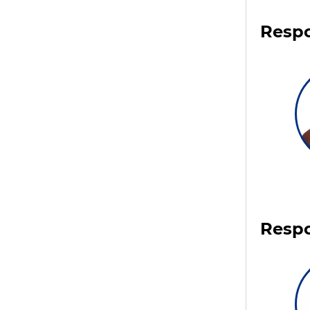
Respo
Respo