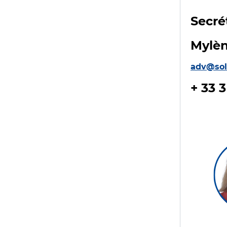
Secré
Mylè
adv@solo
+ 33 3