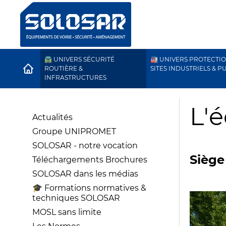
🛣️ UNIVERS SÉCURITÉ
🏭 UNIVERS PROTECTI
HOME
ROUTIÈRE &
SITES INDUSTRIELS & P
INFRASTRUCTURES
L'
Actualités
Groupe UNIPROMET
SOLOSAR - notre vocation
Siège
Téléchargements Brochures
SOLOSAR dans les médias
🎓 Formations normatives &
techniques SOLOSAR
MOSL sans limite