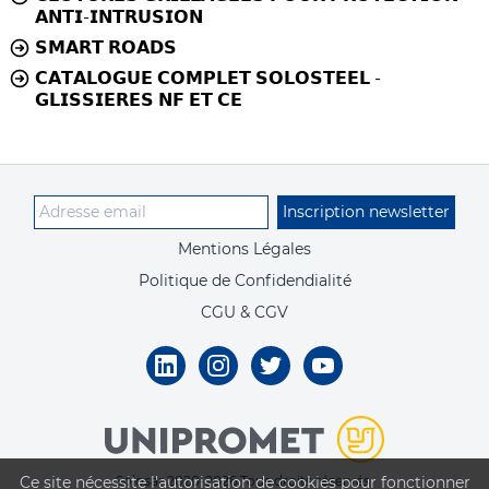
𝗔𝗡𝗧𝗜-𝗜𝗡𝗧𝗥𝗨𝗦𝗜𝗢𝗡
𝗦𝗠𝗔𝗥𝗧 𝗥𝗢𝗔𝗗𝗦
𝗖𝗔𝗧𝗔𝗟𝗢𝗚𝗨𝗘 𝗖𝗢𝗠𝗣𝗟𝗘𝗧 𝗦𝗢𝗟𝗢𝗦𝗧𝗘𝗘𝗟 -
𝗚𝗟𝗜𝗦𝗦𝗜𝗘𝗥𝗘𝗦 𝗡𝗙 𝗘𝗧 𝗖𝗘
Inscription newsletter
Mentions Légales
Politique de Confidendialité
CGU & CGV
Ce site nécessite l'autorisation de cookies pour fonctionner
Solosar 2020-2026 Tous droits réservés.