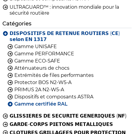
ULTRAGUARD™ : innovation mondiale pour la
sécurité routière
Catégories
𝗗𝗜𝗦𝗣𝗢𝗦𝗜𝗧𝗜𝗙𝗦 𝗗𝗘 𝗥𝗘𝗧𝗘𝗡𝗨𝗘 𝗥𝗢𝗨𝗧𝗜𝗘𝗥𝗦 (𝗖𝗘)
𝘀𝗲𝗹𝗼𝗻 𝗘𝗡 𝟭𝟯𝟭𝟳
Gamme UNISAFE
Gamme PERFORMANCE
Gamme ECO-SAFE
Atténuateurs de chocs
Extrémités de files performantes
Protector BOS N2-W5-A
PRIMUS 2A N2-W5-A
Dispositifs et composants ASTRA
Gamme certifiée RAL
𝗚𝗟𝗜𝗦𝗦𝗜𝗘𝗥𝗘𝗦 𝗗𝗘 𝗦𝗘𝗖𝗨𝗥𝗜𝗧𝗘 𝗚𝗘𝗡𝗘𝗥𝗜𝗤𝗨𝗘𝗦 (𝗡𝗙)
𝗚𝗔𝗥𝗗𝗘-𝗖𝗢𝗥𝗣𝗦 𝗣𝗜𝗘𝗧𝗢𝗡𝗦 𝗠𝗘𝗧𝗔𝗟𝗟𝗜𝗤𝗨𝗘𝗦
𝗖𝗟𝗢𝗧𝗨𝗥𝗘𝗦 𝗚𝗥𝗜𝗟𝗟𝗔𝗚𝗘𝗘𝗦 𝗣𝗢𝗨𝗥 𝗣𝗥𝗢𝗧𝗘𝗖𝗧𝗜𝗢𝗡