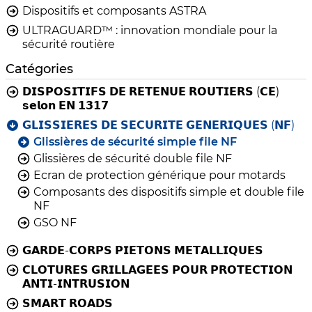
Dispositifs et composants ASTRA
ULTRAGUARD™ : innovation mondiale pour la
sécurité routière
Catégories
𝗗𝗜𝗦𝗣𝗢𝗦𝗜𝗧𝗜𝗙𝗦 𝗗𝗘 𝗥𝗘𝗧𝗘𝗡𝗨𝗘 𝗥𝗢𝗨𝗧𝗜𝗘𝗥𝗦 (𝗖𝗘)
𝘀𝗲𝗹𝗼𝗻 𝗘𝗡 𝟭𝟯𝟭𝟳
𝗚𝗟𝗜𝗦𝗦𝗜𝗘𝗥𝗘𝗦 𝗗𝗘 𝗦𝗘𝗖𝗨𝗥𝗜𝗧𝗘 𝗚𝗘𝗡𝗘𝗥𝗜𝗤𝗨𝗘𝗦 (𝗡𝗙)
Glissières de sécurité simple file NF
Glissières de sécurité double file NF
Ecran de protection générique pour motards
Composants des dispositifs simple et double file
NF
GSO NF
𝗚𝗔𝗥𝗗𝗘-𝗖𝗢𝗥𝗣𝗦 𝗣𝗜𝗘𝗧𝗢𝗡𝗦 𝗠𝗘𝗧𝗔𝗟𝗟𝗜𝗤𝗨𝗘𝗦
𝗖𝗟𝗢𝗧𝗨𝗥𝗘𝗦 𝗚𝗥𝗜𝗟𝗟𝗔𝗚𝗘𝗘𝗦 𝗣𝗢𝗨𝗥 𝗣𝗥𝗢𝗧𝗘𝗖𝗧𝗜𝗢𝗡
𝗔𝗡𝗧𝗜-𝗜𝗡𝗧𝗥𝗨𝗦𝗜𝗢𝗡
𝗦𝗠𝗔𝗥𝗧 𝗥𝗢𝗔𝗗𝗦