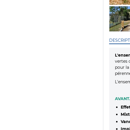
DESCRIPT
L'ense
vertes 
pour la
pérenne
L'ense
AVANT
Effe
Mixt
Vand
Impl