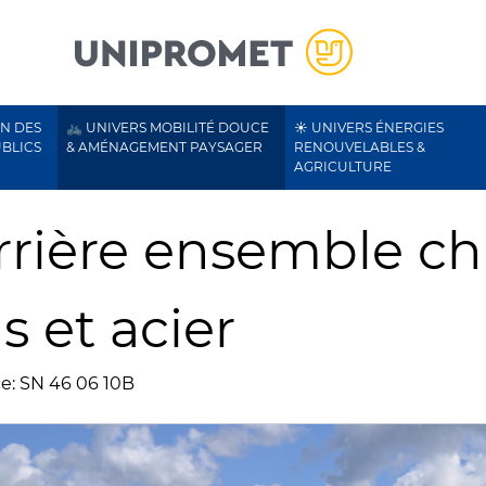
ON DES
🚲 UNIVERS MOBILITÉ DOUCE
☀️ UNIVERS ÉNERGIES
UBLICS
& AMÉNAGEMENT PAYSAGER
RENOUVELABLES &
AGRICULTURE
rrière ensemble ch
s et acier
e: SN 46 06 10B