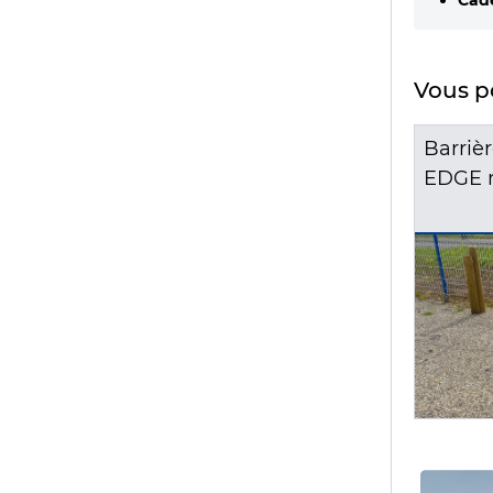
Cade
Vous po
cée
Barrière pivotante simple
Barriè
battant mixte bois et acier
EDGE m