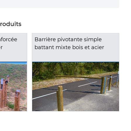
produits
nforcée
Barrière pivotante simple
Bar
r
battant mixte bois et acier
EDG