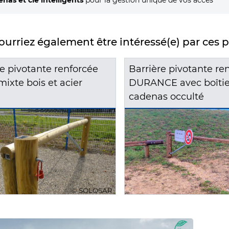
nas et clé intelligents
pour la gestion unique de vos accès
urriez également être intéressé(e) par ces 
re pivotante renforcée
Barrière pivotante re
ixte bois et acier
DURANCE avec boîtie
cadenas occulté