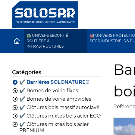
🛣️ UNIVERS SÉCURITÉ
🏭 UNIVERS PROTECTI
HOME
ROUTIÈRE &
SITES INDUSTRIELS & P
INFRASTRUCTURES
Ba
Catégories
✔️ Barrières SOLONATURE®
boi
✔️ Bornes de voirie fixes
✔️ Bornes de voirie amovibles
Référenc
✔️ Clôtures bois massif autoclavé
✔️ Clôtures mixtes bois acier ECO
✔️ Clôtures mixtes bois acier
PREMIUM