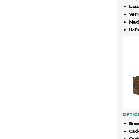
Liss
Verr
Made
IMP
OPTION
Ens
Cad