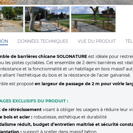
ION
DONNÉES TECHNIQUES
VUE DU PRODUIT
TÉ
mble de barrières chicane SOLONATURE
est idéale pour restre
ou les pistes cyclables. Cet ensemble de 2 demi barrières est réal
 résistance et la fonctionnalité et un habillage en bois massif aut
 alliant l’esthétique du bois et la résistance de l’acier galvanisé.
mble est proposé
en largeur de passage de 2 m pour voirie la
AGES EXCLUSIFS DU PRODUIT :
t de rétrécissement
visant à obliger les usagers à réduire leur v
e bois et acier :
robustesse, esthétique et durabilité
alisme réduit, budget d’entretien maîtrisé et sécurité const
antation :
support à sceller dans massif béton