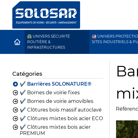
🛣️ UNIVERS SÉCURITÉ
🏭 UNIVERS PROTECTI
HOME
ROUTIÈRE &
SITES INDUSTRIELS & P
INFRASTRUCTURES
Ba
Catégories
✔️ Barrières SOLONATURE®
mix
✔️ Bornes de voirie fixes
✔️ Bornes de voirie amovibles
Référenc
✔️ Clôtures bois massif autoclavé
✔️ Clôtures mixtes bois acier ECO
✔️ Clôtures mixtes bois acier
PREMIUM