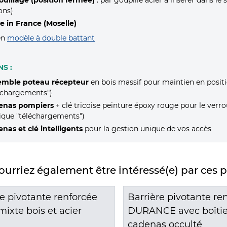
ons)
 in France (Moselle)
en
modèle à double battant
S :
emble poteau récepteur
en bois massif pour maintien en positi
échargements")
enas pompiers
+ clé tricoise peinture époxy rouge pour le verrou
ique "téléchargements")
nas et clé intelligents
pour la gestion unique de vos accès
urriez également être intéressé(e) par ces 
re pivotante renforcée
Barrière pivotante re
ixte bois et acier
DURANCE avec boîtie
cadenas occulté