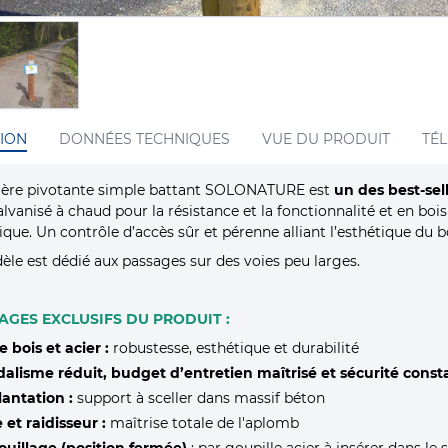
ION
DONNÉES TECHNIQUES
VUE DU PRODUIT
TÉ
rière pivotante simple battant SOLONATURE est
un des best-sel
alvanisé à chaud pour la résistance et la fonctionnalité et en boi
tique. Un contrôle d’accès sûr et pérenne alliant l’esthétique du bo
le est dédié aux passages sur des voies peu larges.
AGES EXCLUSIFS DU PRODUIT :
e bois et acier :
robustesse, esthétique et durabilité
alisme réduit, budget d’entretien maîtrisé et sécurité const
antation :
support à sceller dans massif béton
e et raidisseur :
maîtrise totale de l'aplomb
ouillage (position fermée)
: par goupille acier à insérer dans l