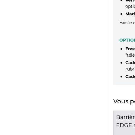
opti
Made
Existe 
OPTION
Ens
"tél
Cad
rubr
Cade
Vous po
cée
Barrière ensemble chicane
Barriè
mixte bois et acier
EDGE m