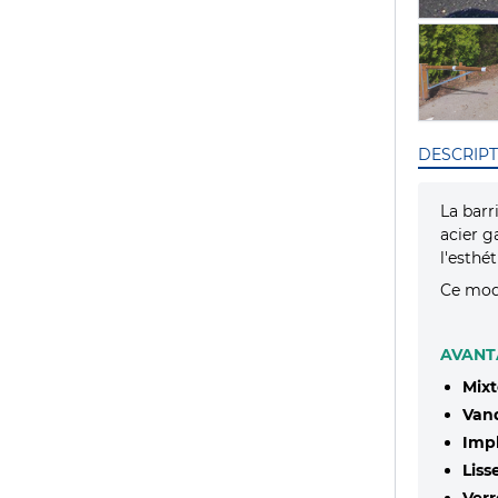
DESCRIPT
La bar
acier g
l'esthé
Ce modè
AVANT
Mixt
Vand
Impl
Liss
Verr