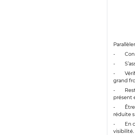
Parallèle
- Consul
- S’assur
- Vérific
grand fro
- Restez 
présent e
- Être p
réduite s
- En cas
visibilité.