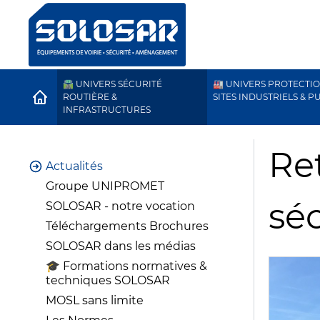
🛣️ UNIVERS SÉCURITÉ
🏭 UNIVERS PROTECTI
HOME
ROUTIÈRE &
SITES INDUSTRIELS & P
INFRASTRUCTURES
Ret
Actualités
Groupe UNIPROMET
séc
SOLOSAR - notre vocation
Téléchargements Brochures
SOLOSAR dans les médias
🎓 Formations normatives &
techniques SOLOSAR
MOSL sans limite