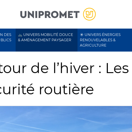
ON DES
🚲 UNIVERS MOBILITÉ DOUCE
☀️ UNIVERS ÉNERGIES
UBLICS
& AMÉNAGEMENT PAYSAGER
RENOUVELABLES &
AGRICULTURE
our de l’hiver : Le
urité routière