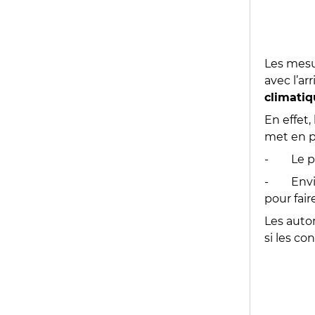
Les mesu
avec l’ar
climatiq
En effet,
met en pl
- Le per
- Enviro
pour fair
Les auto
si les c