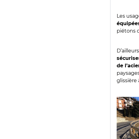
Les usag
équipée
piétons 
D’ailleu
sécurise
de l’acie
paysages 
glissière