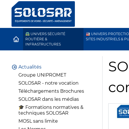
🛣️ UNIVERS SÉCURITÉ
🏭 UNIVERS PROTECTI
HOME
ROUTIÈRE &
SITES INDUSTRIELS & P
INFRASTRUCTURES
SO
Actualités
Groupe UNIPROMET
co
SOLOSAR - notre vocation
Téléchargements Brochures
SOLOSAR dans les médias
🎓 Formations normatives &
techniques SOLOSAR
MOSL sans limite