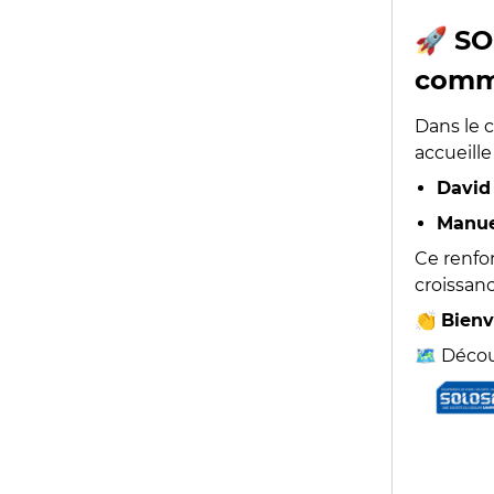
🚀
SO
comm
Dans le 
accueille
David
Manue
Ce renfor
croissan
👏
Bienv
🗺️ Déco