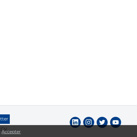
tter
CGV
.
Accepter