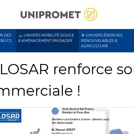
ON DES
🚲 UNIVERS MOBILITÉ DOUCE
☀️ UNIVERS ÉNERGIES
UBLICS
& AMÉNAGEMENT PAYSAGER
RENOUVELABLES &
AGRICULTURE
LOSAR renforce so
mmerciale !